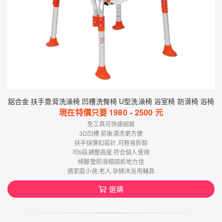
鋁合金 扶手靠背洗澡椅 凹槽洗臀椅 U型洗澡椅 浴室椅 防滑椅 浴椅
現在特價只要
1980
-
2500
元
免工具可快速組裝
3D凹槽 前後清洗更方便
扶手採彈扣設計.可輕易拆卸
可6段調整高度.符合個人使用
椅腳墊防滑穩固抓地力佳
適家庭小孩.老人.孕婦沐浴用輔具
選購