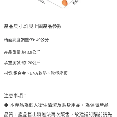
產品尺寸
:詳見上圖
產品參數
椅面
高度調整
:
39
~
49
公分
產品重量
:約
3.8
公斤
承重
測試
:
約
120
公斤
材質
:鋁
合金
、
EVA
軟墊
、
吹塑座板
注意事項：
◆ 本產品為個人衛生清潔及貼身用品，為保障產品
品質，產品售出將無法再次販售，故建議訂購前請先