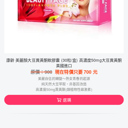
康齡 美麗顏大豆異黃酮軟膠囊 (30粒/盒) 高濃度50mg大豆異黃酮
美國進口
原價：
900
現在特價只要
700
元
美麗自信的轉變～熟女青春的起源
純天然大豆萃取，非基因改造
高濃度50mg異黃酮(類植物性雌激素)
選購