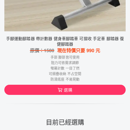
手腳運動腳踏器 帶計數器 健身車腳踏車 可摺收 手足車 腳踏器 復
健腳踏器
原價：
1580
現在特價只要
990
元
手部 腳部皆可使用
阻力可依需求調節
螢幕計數 一目了然
可摺疊收納 不占空間
防滑底座 不易晃動
選購
目前已經選購