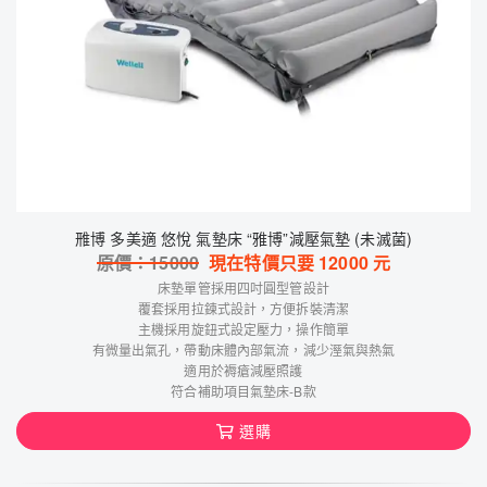
雃博 多美適 悠悅 氣墊床 “雅博”減壓氣墊 (未滅菌)
原價：
15000
現在特價只要
12000
元
床墊單管採用四吋圓型管設計
覆套採用拉鍊式設計，方便拆裝清潔
主機採用旋鈕式設定壓力，操作簡單
有微量出氣孔，帶動床體內部氣流，減少溼氣與熱氣
適用於褥瘡減壓照護
符合補助項目氣墊床-B款
選購