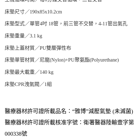
床墊尺寸／
190x85x10.2cm
床墊型式／單管
4吋 18管，前三管不交替，4-11管出氣孔
床墊重量／
3.1 kg
床墊上蓋材質／
PU雙層彈性布
床墊單管材質／尼龍
(Nylon)+PU聚氨酯(Polyurethane)
床墊最大載重／
140 kg
床墊
CPR洩氣閥／1組
醫療器材許可證所載品名：
“雅博”減壓氣墊 (未滅菌)
醫療器材許可證所載核准字號：衛署醫器陸輸壹字第
000338號