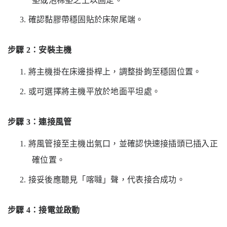
墊或泡棉墊之上以固定。
3.
確認黏膠帶穩固貼於床架尾端。
步驟
2：安裝主機
1.
將主機掛在床邊掛桿上，調整掛鉤至穩固位置。
2.
或可選擇將主機平放於地面平坦處。
步驟
3：連接風管
1.
將風管接至主機出氣口，並確認快速接插頭已插入正
確位置。
2.
接妥後應聽見「喀噠」聲，代表接合成功。
步驟
4：接電並啟動