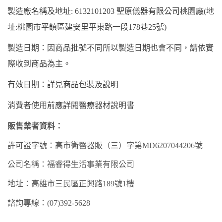
製造廠名稱及地址
: 6132101203 聖原儀器有限公司桃園廠(地
址:桃園市平鎮區建安里平東路一段178巷25號)
製造日期：因商品批號不同所以製造日期也會不同，請依實
際收到商品為主。
有效
日期：
詳見商品包裝及說明
消費者使用前應詳閱醫療器材說明書
販售業者資料：
許可證字號：高市衛
醫器
販（
三
）字第
MD
6207
044206
號
公司名稱：福睿得生活事業有限公司
地址：高雄市
三民
區
正興
路
189
號
1樓
諮詢專線：
(07)3
92
-
5628