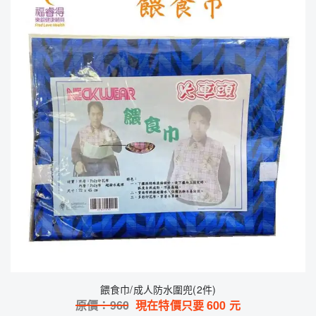
餵食巾/成人防水圍兜(2件)
原價：
960
現在特價只要
600
元