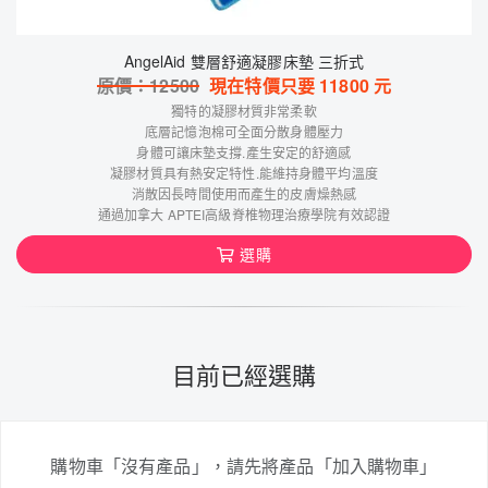
AngelAid 雙層舒適凝膠床墊 三折式
原價：
12500
現在特價只要
11800
元
獨特的凝膠材質非常柔軟
底層記憶泡棉可全面分散身體壓力
身體可讓床墊支撐.產生安定的舒適感
凝膠材質具有熱安定特性.能維持身體平均溫度
消散因長時間使用而產生的皮膚燥熱感
通過加拿大 APTEI高級脊椎物理治療學院有效認證
選購
目前已經選購
購物車「沒有產品」，請先將產品「加入購物車」