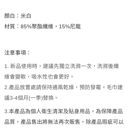
顏白：米白
材質：
85%
聚酯纖維，
15%
尼龍
注意事項：
1.
新品使用時，建議先獨立洗滌一次，洗滌後纖
維會變軟，吸水性也會更好。
2.
產品放置處請保持通風乾燥，預防發霉。毛巾建
議
3-4
個月
(
一季
)
替換。
3.
本產品為個人衛生清潔及貼身用品，為保障產品
品質，產品售出將無法再次販售，
除產品瑕疵可以