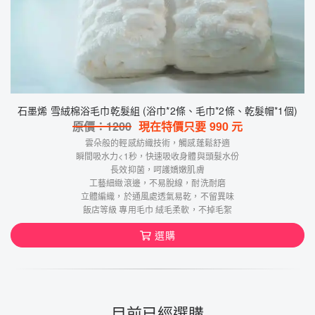
石墨烯 雪絨棉浴毛巾乾髮組 (浴巾*2條、毛巾*2條、乾髮帽*1個)
原價：
1200
現在特價只要
990
元
雲朵般的輕感紡織技術，觸感蓬鬆舒適
瞬間吸水力<1秒，快速吸收身體與頭髮水份
長效抑菌，呵護嬌嫩肌膚
工藝細緻滾邊，不易脫線，耐洗耐磨
立體編織，於通風處透氣易乾，不留異味
飯店等級 專用毛巾 絨毛柔軟，不掉毛絮
選購
目前已經選購