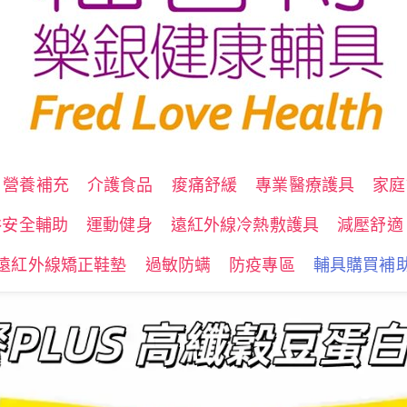
營養補充
介護食品
痠痛舒緩
專業醫療護具
家庭
浴安全輔助
運動健身
遠紅外線冷熱敷護具
減壓舒適
遠紅外線矯正鞋墊
過敏防螨
防疫專區
輔具購買補