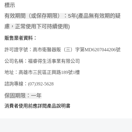
標示
有效期間（或保存期限）：5年(產品無有效期的疑
慮，正常使用下可持續使用)
販售業者資料：
許可證字號：高市衛
醫器
販（
三
）字第
MD
6207
044206
號
公司名稱：福睿得生活事業有限公司
地址：高雄市
三民
區
正興
路
189
號
1樓
諮詢專線：
(07)3
92
-
5628
保固期限：一年
消費者使用前應詳閱產品說明書