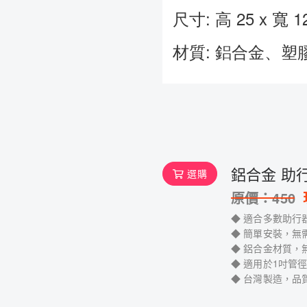
尺寸: 高 25 x 寬 
材質: 鋁合金、塑
鋁合金 助行
選購
原價：
450
◆ 適合多數助行
◆ 簡單安裝，無
◆ 鋁合金材質，
◆ 適用於1吋管徑(
◆ 台灣製造，品