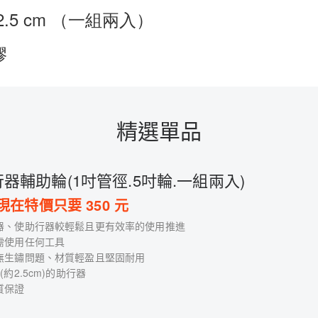
12.5 cm （一組兩入）

膠
精選單品
器輔助輪(1吋管徑.5吋輪.一組兩入)
現在特價只要
350
元
器、使助行器較輕鬆且更有效率的使用推進
需使用任何工具
無生鏽問題、材質輕盈且堅固耐用
約2.5cm)的助行器
質保證