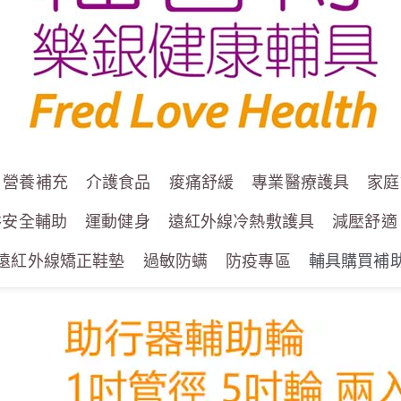
營養補充
介護食品
痠痛舒緩
專業醫療護具
家庭
浴安全輔助
運動健身
遠紅外線冷熱敷護具
減壓舒適
遠紅外線矯正鞋墊
過敏防螨
防疫專區
輔具購買補