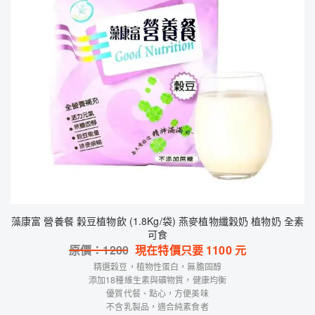
藻康富 營養餐 穀豆植物飲 (1.8Kg/袋) 燕麥植物纖穀奶 植物奶 全素
可食
原價：
1200
現在特價只要
1100
元
精選穀豆，植物性蛋白，無膽固醇
添加18種維生素與礦物質，健康均衡
優質代餐、點心，方便美味
不含乳製品，適合純素食者