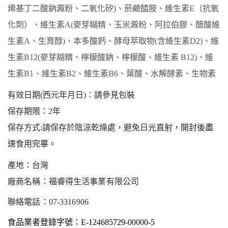
烯基丁二酸鈉澱粉、二氧化矽)、菸鹼醯胺、維生素E（抗氧
化劑）、維生素A(麥芽糊精、玉米澱粉、阿拉伯膠、醋酸維
生素A、生育醇)、本多酸鈣、酵母萃取物(含維生素D2)、維
生素B12(麥芽糊精、檸檬酸鈉、檸檬酸、維生素 B12)、維
生素B1、維生素B2、維生素B6、葉酸、水解酵素、生物素
有效日期
(西元年月日)：請參見包裝
保存期限：
2
年
保存方式
:請保存於陰涼乾燥處，避免日光直射
，開封後盡
速食用完畢。
產地：台灣
廠商名稱：福睿得生活事業有限公司
聯絡電話：
07-3316906
食品業者登錄字號：
E-124685729-00000-5