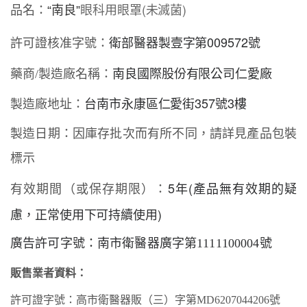
眼科用眼罩(未滅菌)
品名：
“南良”
衛部醫器製壹字第009572號
許可證核准字號：
南良國際股份有限公司仁愛廠
藥商
/
製造廠名稱：
台南市永康區仁愛街357號3樓
製造廠地址：
製造日期：因庫存批次而有所不同，請詳見產品包裝
標示
5年(產品無有效期的疑
有效期間（或保存期限）：
慮，正常使用下可持續使用)
廣告許可字號：南市衛醫器廣字第
1111100004號
販售業者資料：
許可證字號：高市衛
醫器
販（
三
）字第
MD
6207
044206
號