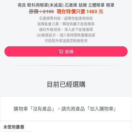
南良 眼科用眼罩(未滅菌).石墨烯 鈦鍺 立體眼罩 眼罩
原價：
2100
現在特價只要
1480
元
石墨烯黑科技，超導性能速熱技術
鈦鍺能量元素，釋放負離子放鬆眼部
遠紅外線技術，深入皮下促進循環
3D眼窩設計，減少長時間佩戴壓迫感
可搭配外部溫度控制器使用
選購
目前已經選購
購物車「沒有產品」，請先將產品「加入購物車」
未使用優惠