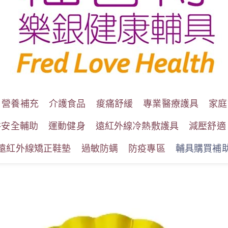
營養補充
介護食品
痠痛舒緩
專業醫療護具
家庭
浴安全輔助
運動健身
遠紅外線冷熱敷護具
減壓舒適
遠紅外線矯正鞋墊
過敏防螨
防疫專區
輔具購買補