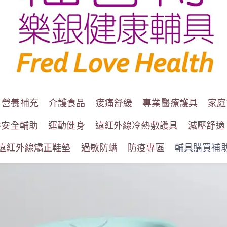
營養補充
介護食品
痠痛舒緩
專業醫療護具
家庭
浴安全輔助
運動健身
遠紅外線冷熱敷護具
減壓舒適
遠紅外線矯正鞋墊
過敏防螨
防疫專區
輔具購買補