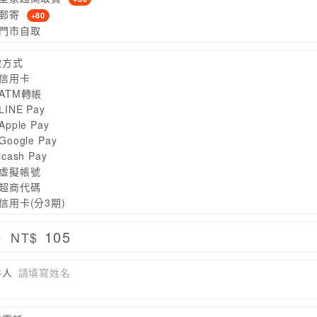
郵寄
+80
門市自取
款方式
信用卡
ATM轉帳
LINE Pay
Apple Pay
Google Pay
icash Pay
虛擬帳號
超商代碼
信用卡(分3期)
105
NT$
計
件人
請填寫姓名