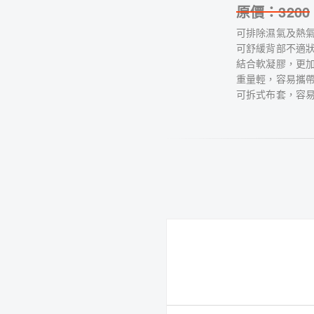
原價：
3200
可排除濕氣及熱
可舒緩背部不適
結合軟凝膠，更
重量輕，容易攜
可拆式布套，容