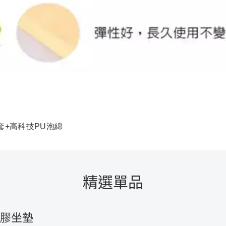
套+高科技PU泡綿
精選單品
膠坐墊