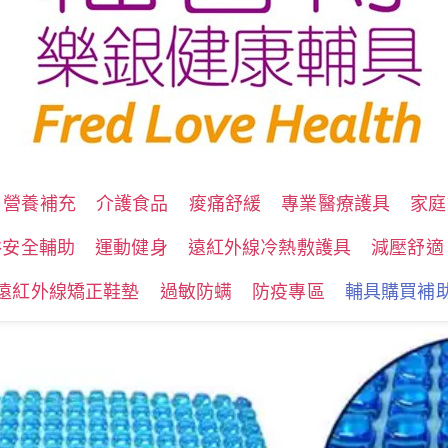
營養補充
介護食品
痠痛舒緩
專業醫療護具
家庭
浴安全輔助
運動健身
遠紅外線冷熱敷護具
減壓舒適
遠紅外線矯正鞋墊
過敏防螨
防疫專區
輔具購買補