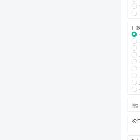
付
總
收