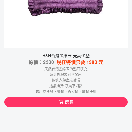
H&H台灣墨綠玉 元氣坐墊
原價：
2380
現在特價只要
1980
元
天然台灣墨綠玉的墊面填充
遠紅外線放射率93%
促進人體血液循環
透氣排汗.涼爽不悶熱
適用於沙發、餐椅、辦公椅、輪椅使用
選購