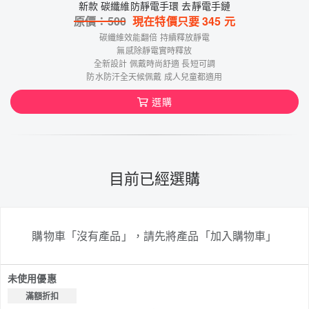
新款 碳纖維防靜電手環 去靜電手鏈
原價：
500
現在特價只要
345
元
碳纖維效能翻倍 持續釋放靜電
無感除靜電實時釋放
全新設計 佩戴時尚舒適 長短可調
防水防汗全天候佩戴 成人兒童都適用
選購
目前已經選購
購物車「沒有產品」，請先將產品「加入購物車」
未使用優惠
滿額折扣