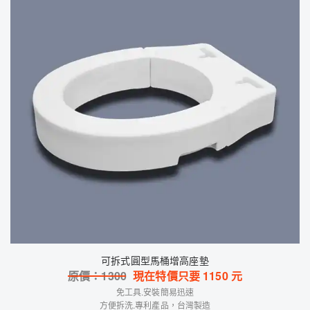
可拆式圓型馬桶增高座墊
原價：
1300
現在特價只要
1150
元
免工具.安裝簡易迅速
方便拆洗.專利產品，台灣製造