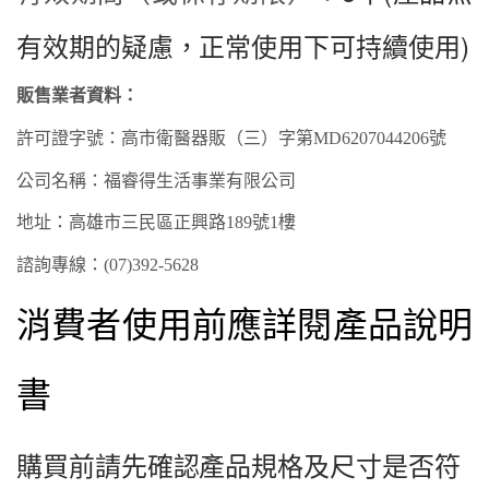
有效期的疑慮，正常使用下可持續使用)
販售業者資料：
許可證字號：高市衛
醫器
販（
三
）字第
MD
6207
044206
號
公司名稱：福睿得生活事業有限公司
地址：高雄市
三民
區
正興
路
189
號
1樓
諮詢專線：
(07)3
92
-
5628
消費者使用前應詳閱產品說明
書
購買前請先確認產品規格及尺寸是否符