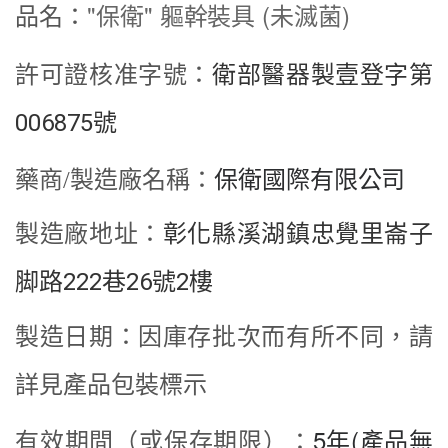
"保衛" 軀幹裝具 (未滅菌)
品名：
衛部醫器製壹登字第
許可證核准字號：
006875號
保衛國際有限公司
藥商
/
製造廠名稱：
彰化縣溪湖鎮忠覺里崙子
製造廠地址：
脚路222巷26號2樓
製造日期：因庫存批次而有所不同，請
詳見產品包裝標示
5年(產品無
有效期間（或保存期限）：