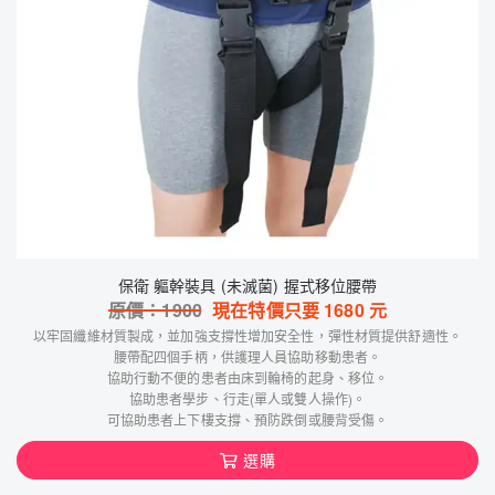
保衛 軀幹裝具 (未滅菌) 握式移位腰帶
原價：
1900
現在特價只要
1680
元
以牢固纖維材質製成，並加強支撐性增加安全性，彈性材質提供舒適性。
腰帶配四個手柄，供護理人員協助移動患者。
協助行動不便的患者由床到輪椅的起身、移位。
協助患者學步、行走(單人或雙人操作)。
可協助患者上下樓支撐、預防跌倒或腰背受傷。
選購