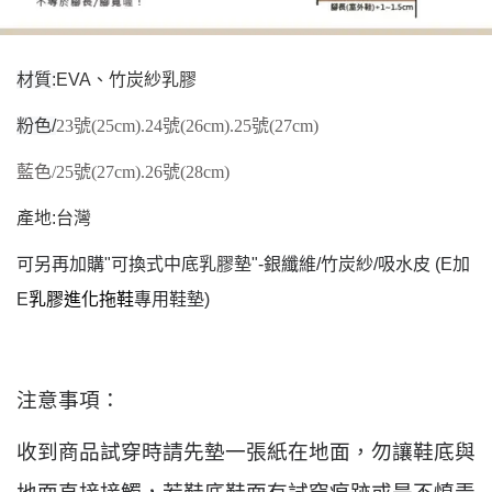
材質
:
EVA、竹炭紗乳膠
粉色
/
23號
(
25cm
).
24號
(
26cm
).
25號
(
27cm
)
藍色
/
25號
(
27cm
).
26號
(
28cm
)
產地
:
台灣
可另再加購"可換式中底乳膠墊"
-銀纖維/竹炭紗/吸水皮 (E加
E
乳膠進化拖鞋
專用
鞋墊
)
注意事項：
收到商品試穿時請先墊一張紙在地面，勿讓鞋底與