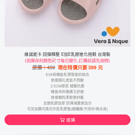
維諾妮卡 回彈釋壓 E加E乳膠進化拖鞋 台灣製
(因庫存的顏色尺寸每日變化.訂購前請先詢問)
原價：
450
現在特價只要
399
元
EVA與機能乳膠鞋墊的結合
側面開孔透氣不悶腳
2.5CM厚底 緩壓抗震
機能布料親膚又舒適
按摩顆粒柔軟更紓壓
足跟乳膠加厚 回彈減震更加分
可另加購可換式中底乳膠墊(銀纖維/竹炭紗/吸水皮)
選購